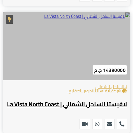
14390000 ج.م
الساحل الشمالي
شركة لافيستا للتطوير العقاري
لافيستا الساحل الشمالي | La Vista North Coast