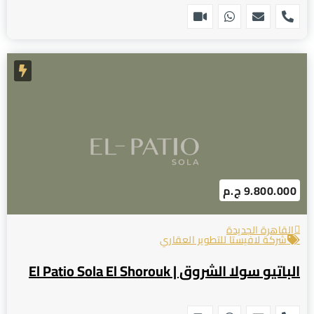
9.800.000 ج.م
القاهرة الجديدة
شركة لافيستا للتطوير العقاري
الباتيو سولا الشروق | El Patio Sola El Shorouk