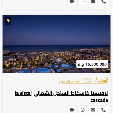
15,500,000 ج.م
الساحل الشمالي
شركة لافيستا للتطوير العقاري
لافيستا كاسكادا الساحل الشمالي | la vista
cascada