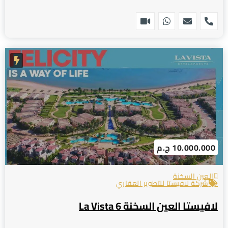
10.000.000 ج.م
العين السخنة
شركة لافيستا للتطوير العقاري
لافيستا العين السخنة La Vista 6