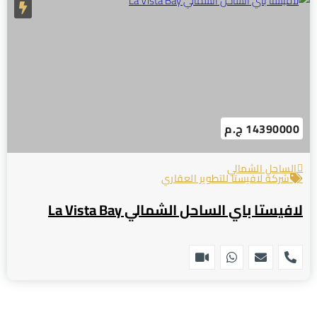
14390000 ج.م
الساحل الشمالي
شركة لافيستا للتطوير العقاري
لافيستا باي الساحل الشمالي La Vista Bay