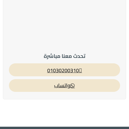
ارسال
تحدث معنا مباشرة
01030200310
واتساب