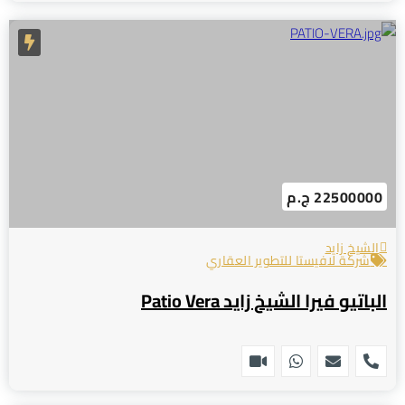
22500000 ج.م
الشيخ زايد
شركة لافيستا للتطوير العقاري
الباتيو فيرا الشيخ زايد Patio Vera