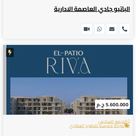
الباتيو جادي العاصمة الادارية
5.600.000 ج.م
التجمع السادس
شركة لافيستا للتطوير العقاري