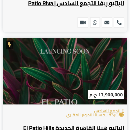
الباتيو ريفا التجمع السادس | Patio Riva
17,900,000 ج.م
التجمع السادس
شركة لافيستا للتطوير العقاري
الباتيو هيلز القاهرة الجديدة El Patio Hills